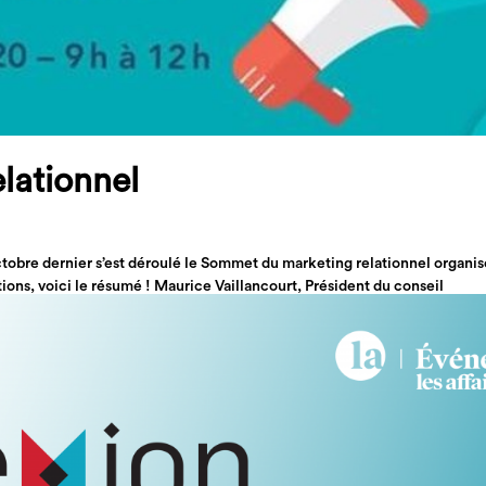
lationnel
bre dernier s’est déroulé le Sommet du marketing relationnel organis
ns, voici le résumé ! Maurice Vaillancourt, Président du conseil