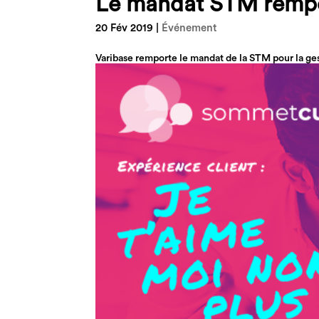
Le mandat STM remp
20 Fév 2019
|
Événement
Varibase remporte le mandat de la STM pour la ges
par appel d’offres, Varibase, spécialisée en marketi