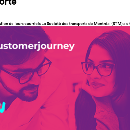
orté
tion de leurs courriels La Société des transports de Montréal (STM) a c
ng relationnel, pour la gestion et l’envoi de ses infolettres. La Société d