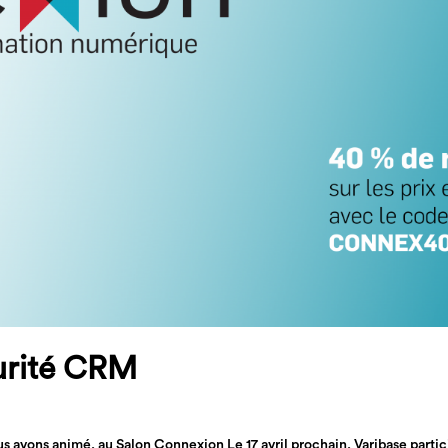
turité CRM
s avons animé, au Salon Connexion Le 17 avril prochain, Varibase partic